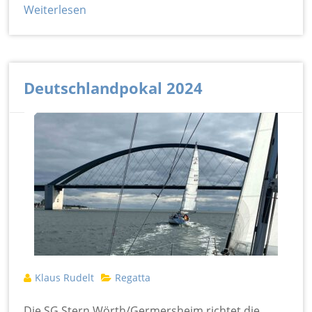
Weiterlesen
Deutschlandpokal 2024
Klaus Rudelt
Regatta
Die SG Stern Wörth/Germersheim richtet die