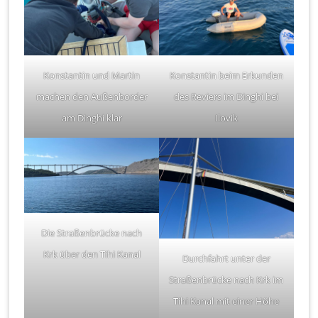
Konstantin und Martin
Konstantin beim Erkunden
machen den Außenborder
des Reviers im Dinghi bei
am Dinghi klar
Ilovik
Die Straßenbrücke nach
Krk über den Tihi Kanal
Durchfahrt unter der
Straßenbrücke nach Krk im
Tihi Kanal mit einer Höhe