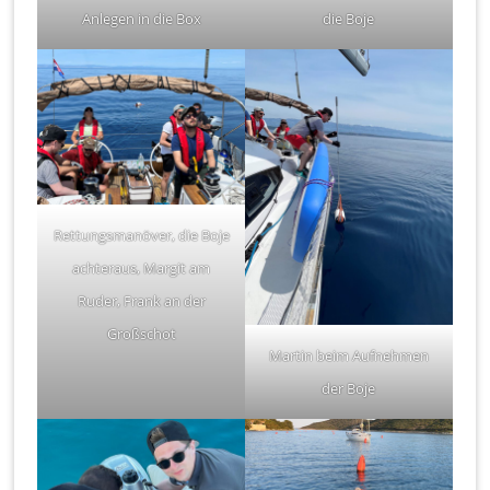
Anlegen in die Box
die Boje
Rettungsmanöver, die Boje
achteraus, Margit am
Ruder, Frank an der
Großschot
Martin beim Aufnehmen
der Boje