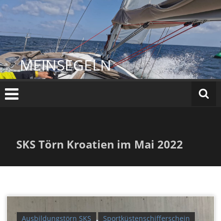
Zum
Inhalt
springen
MEINSEGELN
SKS Törn Kroatien im Mai 2022
Ausbildungstörn SKS
Sportküstenschifferschein