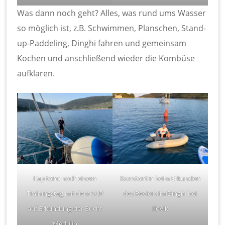
Was dann noch geht? Alles, was rund ums Wasser
so möglich ist, z.B. Schwimmen, Planschen, Stand-
up-Paddeling, Dinghi fahren und gemeinsam
Kochen und anschließend wieder die Kombüse
aufklaren.
Capitano nach einem
Konstantin beim Erkunden
Trainingstag mit dem SUP
des Reviers im Dinghi bei
auf Erkundung der Bucht
Ilovik
Medulin