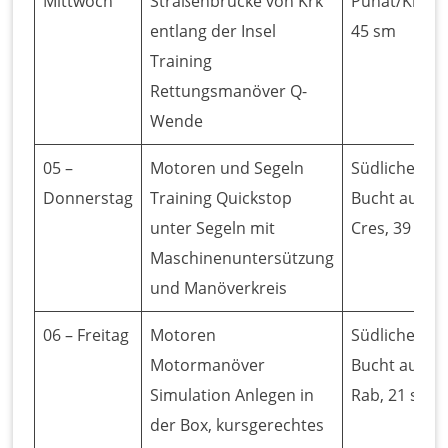
Mittwoch
Straßenbrücke von Krk
Punat/Krk,
entlang der Insel
45 sm
Training
Rettungsmanöver Q-
Wende
05 –
Motoren und Segeln
Südliche
Donnerstag
Training Quickstop
Bucht auf
unter Segeln mit
Cres, 39 sm
Maschinenuntersützung
und Manöverkreis
06 – Freitag
Motoren
Südliche
Motormanöver
Bucht auf
Simulation Anlegen in
Rab, 21 sm
der Box, kursgerechtes