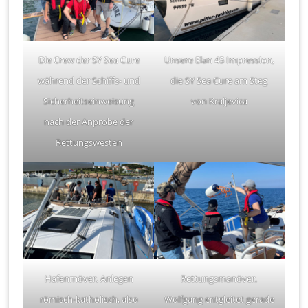
Die Crew der SY Sea Cure
Unsere Elan 45 Impression,
während der Schiffs- und
die SY Sea Cure am Steg
Sicherheitseinweisung
von Kraljevica
nach der Anprobe der
Rettungswesten
Hafenmöver, Anlegen
Rettungsmanöver,
römisch-katholisch, also
Wolfgang entgleitet gerade