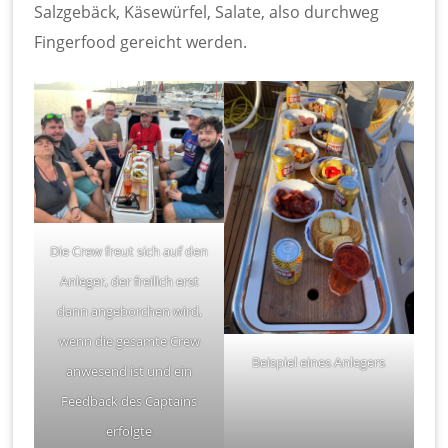
Salzgebäck, Käsewürfel, Salate, also durchweg
Fingerfood gereicht werden.
Die Crew freut sich auf den
Anleger, der freilich erst
dann angeborchen wird,
wenn die gesamte Crew
Beispiel eines Anlegers
anwesend ist und ein
Feedback des Captains
erfolgte