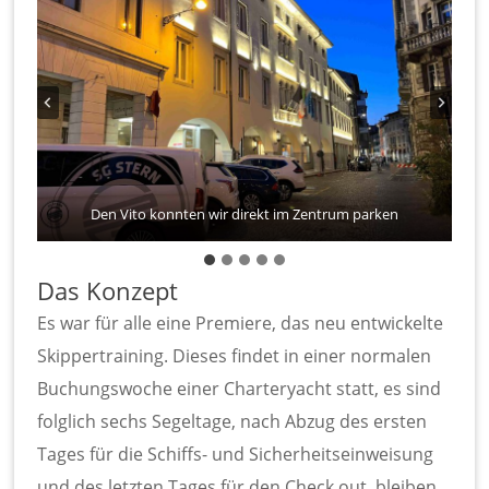
Die Cattedrale di Udine ist besonders innen ein Prachtbau
Die Crew auf der Piazza della Liberta, Torsten ist Fotograf
Den Vito konnten wir direkt im Zentrum parken
Impression von der Piazza XX Setembre
Happy Hour in der „Piccolo Bar“
Das Konzept
Es war für alle eine Premiere, das neu entwickelte
Skippertraining. Dieses findet in einer normalen
Buchungswoche einer Charteryacht statt, es sind
folglich sechs Segeltage, nach Abzug des ersten
Tages für die Schiffs- und Sicherheitseinweisung
und des letzten Tages für den Check out, bleiben